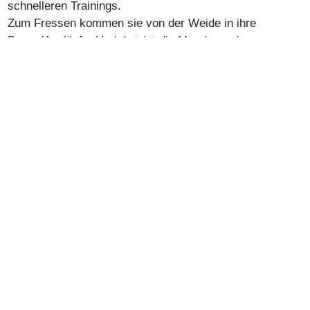
schnelleren Trainings.
Zum Fressen kommen sie von der Weide in ihre
Boxen/Ausläufe. Und dort ist die Moral von der
Geschicht wie im Titel beschrieben...
Jullyannis hat rumgesabbert, das Huhn freut sich darüber! (Foto:
Ueli Wild)
Galion schleckt den Boden schön sauber - bevor das Huhn
kommt... (Ueli Wild)
Hauptübersicht