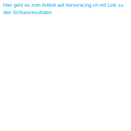
Hier geht es zum Artikel auf horseracing.ch mit Link zu
den Schlussresultaten
Hauptübersicht
News
Stall Allegra Racing Club
079 470 88 42
Nimm Kontakt mit uns auf
Impressum
AGB
Datenschutz