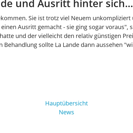
de und Ausritt hinter sich...
ekommen. Sie ist trotz viel Neuem unkompliziert u
d einen Ausritt gemacht - sie ging sogar voraus",
 hatte und der vielleicht den relativ günstigen Pre
n Behandlung sollte La Lande dann aussehen "wi
Hauptübersicht
News
Stall Allegra Racing Club
079 470 88 42