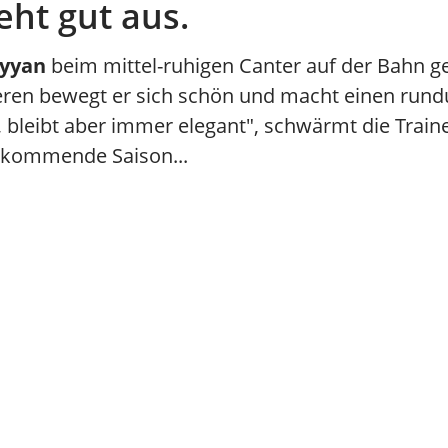
eht gut aus.
yyan
beim mittel-ruhigen Canter auf der Bahn g
eren bewegt er sich schön und macht einen rundu
, bleibt aber immer elegant", schwärmt die Train
ie kommende Saison...
erde auch DU
Mitbesitzer bei Stall 
ckelnde Spannung ist garantiert! Hier findest Du zude