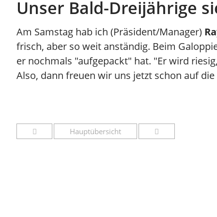
Unser Bald-Dreijährige si
Am Samstag hab ich (Präsident/Manager)
Ra
frisch, aber so weit anständig. Beim Galoppi
er nochmals "aufgepackt" hat. "Er wird riesig
Also, dann freuen wir uns jetzt schon auf d
Hauptübersicht
News
W
Stall Allegra Racing Club
079 470 88 42
Pri