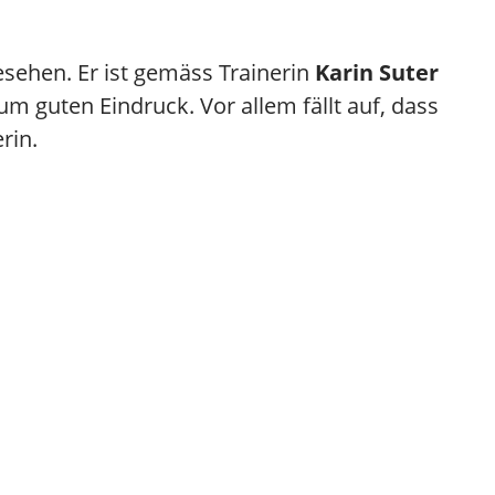
esehen. Er ist gemäss Trainerin
Karin Suter
m guten Eindruck. Vor allem fällt auf, dass
erin.
Allegra
m viele interessante
Film-Reportagen
...