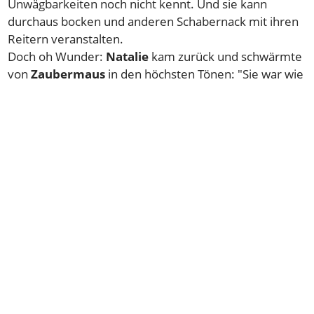
Unwägbarkeiten noch nicht kennt. Und sie kann
durchaus bocken und anderen Schabernack mit ihren
Reitern veranstalten.
Doch oh Wunder:
Natalie
kam zurück und schwärmte
von
Zaubermaus
in den höchsten Tönen: "Sie war wie
ein Kinder-Reitpony. Hat zwar natürlich einige Dinge
angeschaut und zu Beginn geschnaubt, doch sie wollte
vorwärts und sogar mutig vorne gehen."
Als Begleitpferd war ebenfalls eine Vollblüterin dabei:
Die inzwischen 21jährige
Tamarela
, die 1989 dem
"Manager" einen der ersten grossen Wettgewinne
bescherte, als sie für den
Stall Adonis
als 38:1-
Aussenseiterin mit
Andi Wyss
in Maienfeld gewann -
und zwei Wochen später (dann als 2.90-Favoritin) auf
derselben Bahn (damals 3 Renntage!) gleich
nachdoppelte.