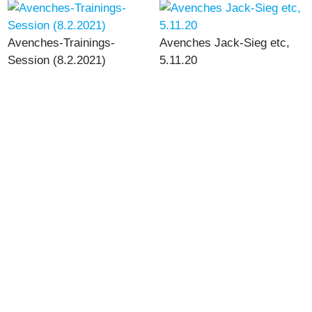
Avenches-Trainings-
Avenches Jack-Sieg etc,
Session (8.2.2021)
5.11.20
Derby Berlin, BLACK und
Avenches, Grasbahn,
JACK, 20.9.2020
8.9.2020
Berlin BLACK und JACK,
6.9.2020
VESSILLO Meisterschaft,
30.8.2020 Avenches
Energy-Sieg am 9.8.2020
Light-Training in Turin