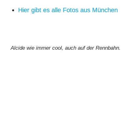
Hier gibt es alle Fotos aus München
Alcide wie immer cool, auch auf der Rennbahn.
Da steckt viel Power drin...
Relaxen vor dem Heat.
Locker und flockig beim Heat.