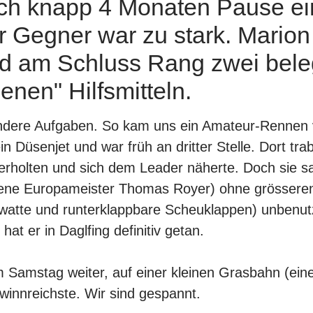
ch knapp 4 Monaten Pause eine
er Gegner war zu stark. Mario
d am Schluss Rang zwei beleg
nen" Hilfsmitteln.
 andere Aufgaben. So kam uns ein Amateur-Rennen
n Düsenjet und war früh an dritter Stelle. Dort t
berholten und sich dem Leader näherte. Doch sie 
enene Europameister Thomas Royer) ohne grösseren
gwatte und runterklappbare Scheuklappen) unbenutzt
at er in Daglfing definitiv getan.
am Samstag weiter, auf einer kleinen Grasbahn (eine
winnreichste. Wir sind gespannt.