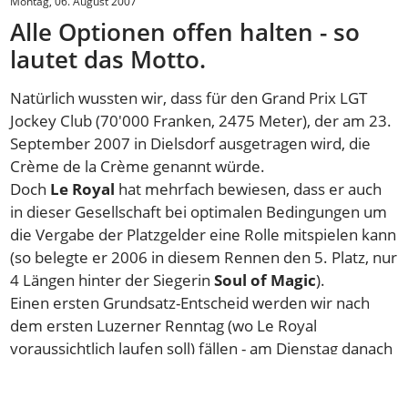
Montag, 06. August 2007
Alle Optionen offen halten - so
lautet das Motto.
Natürlich wussten wir, dass für den Grand Prix LGT
Jockey Club (70'000 Franken, 2475 Meter), der am 23.
September 2007 in Dielsdorf ausgetragen wird, die
Crème de la Crème genannt würde.
Doch
Le Royal
hat mehrfach bewiesen, dass er auch
in dieser Gesellschaft bei optimalen Bedingungen um
die Vergabe der Platzgelder eine Rolle mitspielen kann
(so belegte er 2006 in diesem Rennen den 5. Platz, nur
4 Längen hinter der Siegerin
Soul of Magic
).
Einen ersten Grundsatz-Entscheid werden wir nach
dem ersten Luzerner Renntag (wo Le Royal
voraussichtlich laufen soll) fällen - am Dienstag danach
ist bereits der erste Streichungstermin. Sollten wir
uns dazu durchringen,
Le Royal
stehen zu lassen,