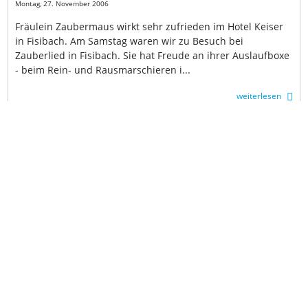
Montag, 27. November 2006
Fräulein Zaubermaus wirkt sehr zufrieden im Hotel Keiser
in Fisibach. Am Samstag waren wir zu Besuch bei
Zauberlied in Fisibach. Sie hat Freude an ihrer Auslaufboxe
- beim Rein- und Rausmarschieren i...
weiterlesen
Zaubermaus ist in den Ferien
Sonntag, 19. November 2006
Zauberlied ist in Fisibach und macht "Wellness-Urlaub"...
Am Samstag (18.November) haben wir Zauberlied von
Dielsdorf nach Fisibach (Kanton Aargau) gebracht, wo sie
die nächsten rund zwei, zweieinhal...
weiterlesen