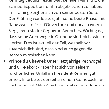
Renntag deutlich fester war, bereuen wir nicht, die
Schnee-Expedition für ihn abgebrochen zu haben.
Im Training zeigt er sich von seiner besten Seite.
Der Frühling war letztes Jahr seine beste Phase mit
Rang zwei im Prix d'Ouverture und danach einem
Sieg gegen starke Gegner in Avenches. Wichtig ist,
dass seine Atemwege in Ordnung sind, nicht wie im
Herbst. Dies ist aktuell der Fall, weshalb wir
zuversichtlich sind, dass Noci auch gegen die
Besten mitmischen kann.
Prince du Chevrel:
Unser letztjährige Pechvogel
und CH-Rekord-Traber hat sich von seinem
fürchterlichen Unfall im Président-Rennen gut
erholt. Er arbeitet derzeit an einem Comeback - wir
vertrauen auf Mike Weishaupt mit seinem Team im
Tierspital sowie auf Brigitte Stebler. Prince hat
schon mehrere Laufband-Sessions hinter sich, wird
jetzt dann noch einen letzten Block Kraft